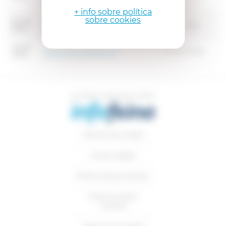
ANIMAL)
+ info sobre política
sobre cookies
OPERARI/ÀRIA DE
05-08-
Olot (Girona)
MANTENIMENT /
2026
MULTISERVEIS
02-08-
Girona (Girona)
TÈCNIC/A DE LABORATORI
2026
Ofertes de treball
Avisos legals
Política de privacitat
Política sobre
cookies