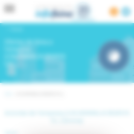
Panell de gestió de cookies
Tornar
Ofertes de feina a
l'empresa
A.M.ANIMALIA BIANYA
S.L
Inici -
A.M.ANIMALIA BIANYA S.L
Activitat de l’empresa A.M.ANIMALIA BIANYA
S.L (Girona)
Sector