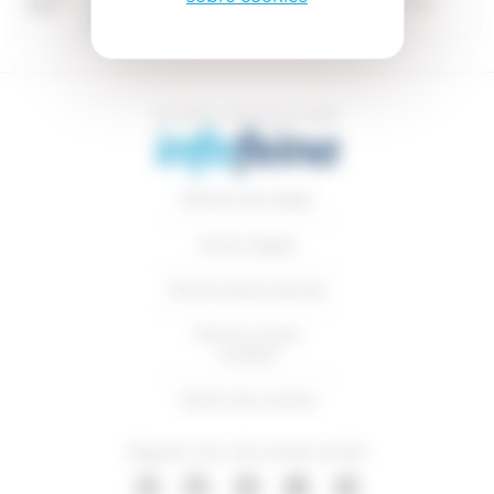
Púbol (Girona)
2026
MESOS HORARI NOMÉS DE
MIGDIES)
Ofertes de treball
Avisos legals
Política de privacitat
Política sobre
cookies
Gestió de cookies
Segueix-nos a les xarxes socials