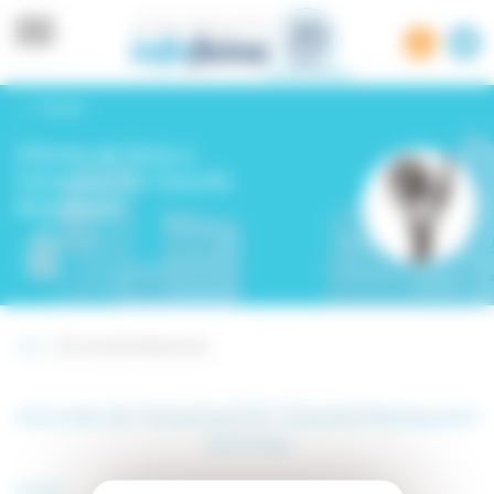
Panell de gestió de cookies
Tornar
Ofertes de feina a
l'empresa És! Carxofa
Restaurant
Inici -
És! Carxofa Restaurant
Activitat de l’empresa És! Carxofa Restaurant
(Girona)
Sector