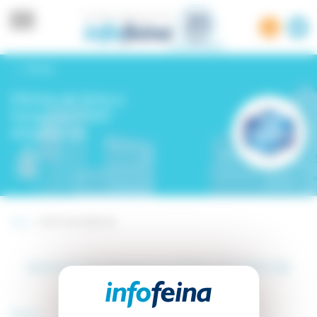
Panell de gestió de cookies
Tornar
Ofertes de feina a
l'empresa FONT
AGUDES SA
Inici -
FONT AGUDES SA
Activitat de l’empresa FONT AGUDES SA
(Girona)
Sector