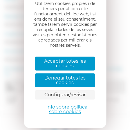
Utilitzem cookies pròpies i de
Indústria d'Alimentació
tercers per al correcte
funcionament del lloc web, i si
Número de treballadors
ens dona el seu consentiment,
també farem servir cookies per
De 50 a 100
recopilar dades de les seves
A què es dediquen?
visites per obtenir estadístiques
agregades per millorar els
Empresa del sector industrial
nostres serveis.
On es troben?
Arbúcies (Girona) - 17401
Acceptar totes les
cookies
Et mostrem algunes de les seves ofertes de treball actives:
(1)
Denegar totes les
cookies
D.
Nom Oferta
Alta
Configurar/revisar
01-08-
Arbúcies (Girona)
OPERARI/A - CARRETONER/A
2026
+ info sobre política
sobre cookies