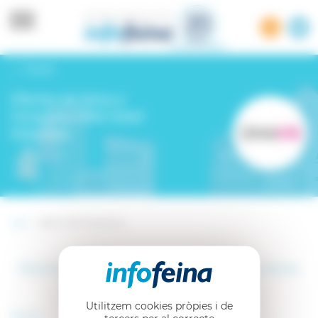
Panell de gestió de cookies
Tornar
Ofertes de feina a
l'empresa GNA Hotel
Solutions
Inici -
GNA Hotel Solutions
Activitat de l’empresa GNA Hotel Solutions
(Girona)
Utilitzem cookies pròpies i de
Sector