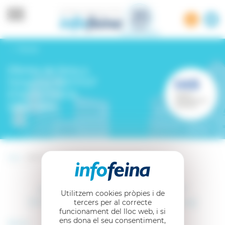
Panell de gestió de cookies
Tornar
Ofertes de feina a
l'empresa INSTITUT
D'ASSISTENCIA
SANITARIA
Inici -
INSTITUT D'ASSISTENCIA SANITARIA
Activitat de l’empresa INSTITUT
Utilitzem cookies pròpies i de
D'ASSISTENCIA SANITARIA (Girona)
tercers per al correcte
funcionament del lloc web, i si
ens dona el seu consentiment,
Sector