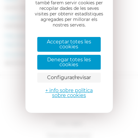
també farem servir cookies per
Sanitat / Medicina / Serveis Socials
recopilar dades de les seves
visites per obtenir estadístiques
A què es dediquen?
agregades per millorar els
nostres serveis.
EMPRESA DEL SECTOR SANITARI
Pots veure més informació a la seva web
Acceptar totes les
https://www.ias.cat
cookies
On es troben?
Denegar totes les
Salt (Girona) - 17190
cookies
Configurar/revisar
+ info sobre política
sobre cookies
Ofertes de treball
Avisos legals
Política de privacitat