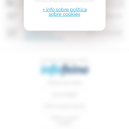
Nom Oferta
Alta
+ info sobre política
TALLERISTA CORAL -
sobre cookies
08-08-
Barcelona (Barcelona)
SABADELL I ST ADRIÀ DE
2026
BESÒS
TALLERISTA DE
07-08-
Barcelona (Barcelona)
GIMNÀSTICA - STA
2026
PERPÈTUA DE MOGODA
Ofertes de treball
Avisos legals
Política de privacitat
Política sobre
cookies