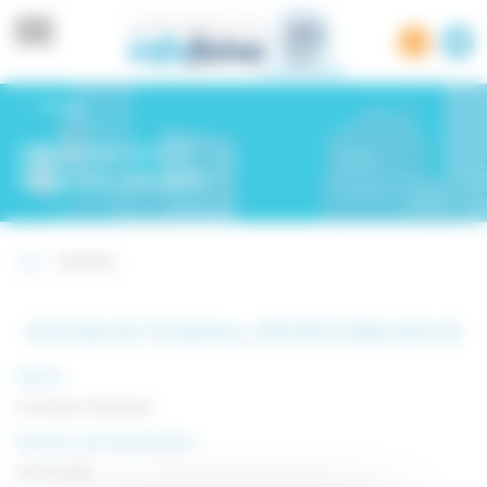
Panell de gestió de cookies
Tornar
Ofertes de feina a
l'empresa JAN BCS
Inici -
JAN BCS
Activitat de l’empresa JAN BCS (Barcelona)
Sector
Formació / Educació
Número de treballadors
De 50 a 100