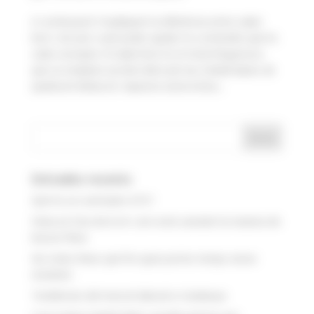
A continuació t’expliquem la diferència entre salari
brut i net per a així poder ajudar-te a entendre què és
cada concepte: El salari brut és el total d’ingressos
que un empleat acorda rebre pel seu treball abans de
qualsevol deducció. Aquesta suma inclou...
Entrades recents
Què és un currículum ATS?
Feina en l’era de la IA: com està canviant la manera de
buscar feina
No trobo feina: què fer quan portes temps sense
resultats
Tendències del mercat laboral a Catalunya