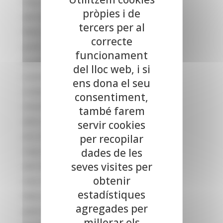
maig 2025
pròpies i de
abril 2025
tercers per al
febrer 2025
correcte
gener 2025
funcionament
desembre 2024
del lloc web, i si
novembre 2024
ens dona el seu
octubre 2024
consentiment,
setembre 2024
també farem
juliol 2024
servir cookies
juny 2024
per recopilar
dades de les
maig 2024
seves visites per
abril 2024
obtenir
març 2024
estadístiques
febrer 2024
agregades per
gener 2024
millorar els