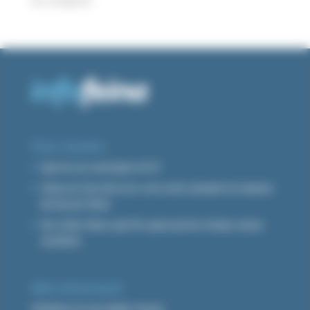
Sin categoría
Post recents
Què és un currículum ATS?
Feina en l’era de la IA: com està canviant la manera
de buscar feina
No trobo feina: què fer quan portes temps sense
resultats
Més informació
Infofeina té una doble missió: