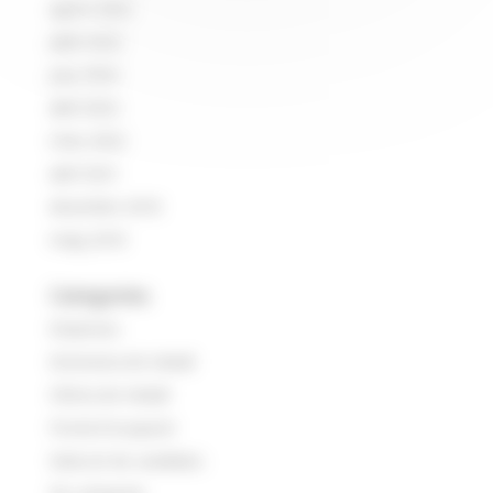
agost 2022
juliol 2022
juny 2022
abril 2022
març 2022
abril 2021
desembre 2018
maig 2018
Categories
Empreses
Entrevista de treball
Oferta de treball
Portal d'ocupació
Selecció de candidats