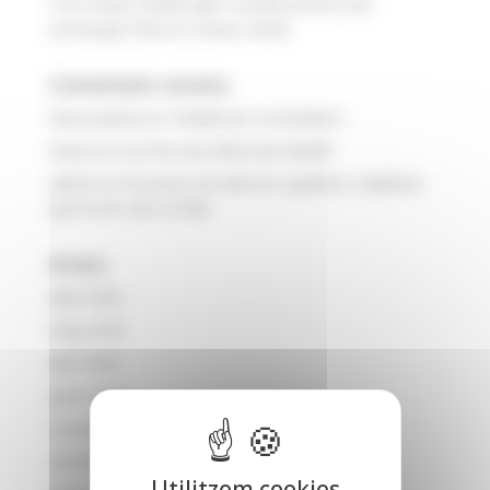
Com trobar treball ràpid: consells pràctics per
aconseguir feina en menys temps
Comentaris recents
Musa Jawara
en
Treballs per a estudiants
Arnau
en
Com fer una oferta de treball?
admin
en
Processos de selecció: qualitats i habilitats
que ha de tenir un líder
Arxius
juliol 2026
maig 2026
abril 2026
gener 2026
octubre 2025
setembre 2025
Utilitzem cookies