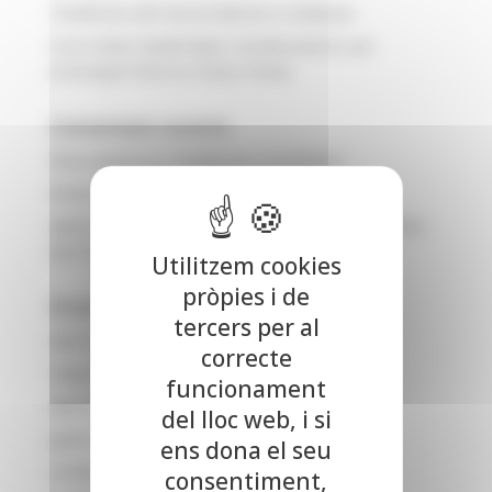
Tendències del mercat laboral a Catalunya
Com trobar treball ràpid: consells pràctics per
aconseguir feina en menys temps
Comentaris recents
Musa Jawara
en
Treballs per a estudiants
Arnau
en
Com fer una oferta de treball?
admin
en
Processos de selecció: qualitats i habilitats
que ha de tenir un líder
Utilitzem cookies
pròpies i de
Arxius
tercers per al
juliol 2026
correcte
maig 2026
funcionament
abril 2026
del lloc web, i si
gener 2026
ens dona el seu
octubre 2025
consentiment,