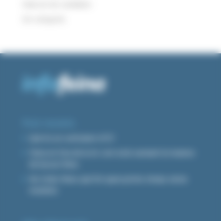
Selecció de candidats
Sin categoría
Post recents
Què és un currículum ATS?
Feina en l’era de la IA: com està canviant la manera
de buscar feina
No trobo feina: què fer quan portes temps sense
resultats