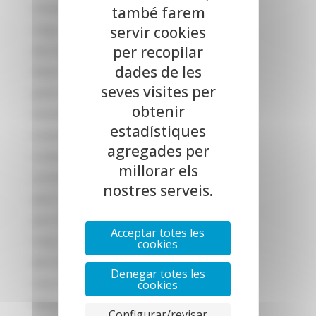
setembre 2025
també farem
servir cookies
maig 2025
per recopilar
abril 2025
dades de les
febrer 2025
seves visites per
gener 2025
obtenir
desembre 2024
estadístiques
novembre 2024
agregades per
octubre 2024
millorar els
setembre 2024
nostres serveis.
juliol 2024
juny 2024
Acceptar totes les
maig 2024
cookies
abril 2024
Denegar totes les
març 2024
cookies
febrer 2024
Configurar/revisar