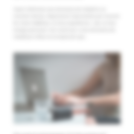
Haver d’afrontar una entrevista de treball és un
moment decisiu. Representa l’oportunitat per mostrar
les teves habilitats, la teva experiència i, clar, la teva
imatge personal. Com vestir per a una entrevista de
treball pot influir en la impressió que...