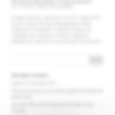
Per què el reclutament 2.0 s’ha estancat?
set. 13, 2024
|
Selecció de candidats
En algun moment, cap al 2010 i el 2011, l’auge de les
xarxes socials va fer que esdevinguessin espais
propicis per a l’ocupació. D’aquesta manera, els
candidats van començar a trobar en aquestes
plataformes, resposta a una necessitat concreta per...
Entrades recents
Què és un currículum ATS?
Feina en l’era de la IA: com està canviant la manera de
buscar feina
No trobo feina: què fer quan portes temps sense
resultats