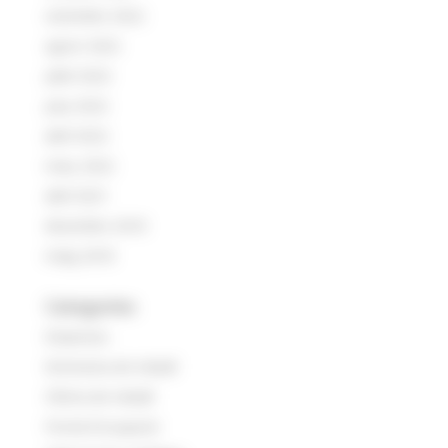
setembre 2022
agost 2022
juliol 2022
juny 2022
abril 2022
març 2022
abril 2021
desembre 2018
maig 2018
Categories
Empreses
Entrevista de treball
Oferta de treball
Portal d'ocupació