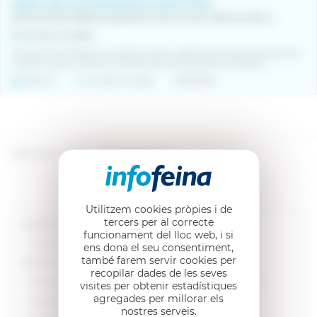
DIRECTOR/A DE RESIDÈNCIA GERIÀTRICA
director/a de residència geriàtrica amb carrera relascionada amb salud o serveis social
Comarca La Selva
Director/a de Residència Geriàtrica Centro residencial privado para personas
mayores, busca incorporar un/a Director/a de Residencia Geriátrica...
Indefinit
Jornada completa
05/08/2026
S’han trobat 1 ofertes.
Mostrant del 1 al 1
Utilitzem cookies pròpies i de
tercers per al correcte
ALTRES ÀREES PROFESSIONALS RELACIONADES
funcionament del lloc web, i si
Treball a l’area Reclutament i selecció
ens dona el seu consentiment,
també farem servir cookies per
OFERTES DE FEINA PER ÀREES PROFESSIONALS
recopilar dades de les seves
Treball a l’area Administració, Comptabilitat i Finances
visites per obtenir estadístiques
agregades per millorar els
Treball a l’area Arts i Oficis
nostres serveis.