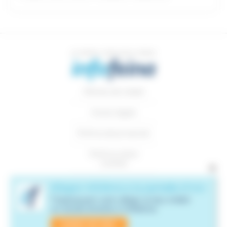
Ofertes de treball
Avisos legals
Política de privacitat
Política sobre
×
cookies
Gestió de cookies
Segueix-nos a les xarxes socials