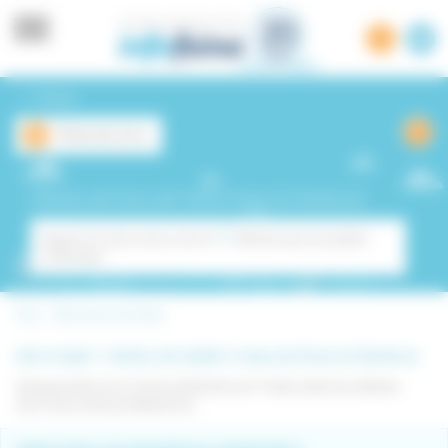
Panell de gestió de cookies
Tornar
Filtres de cerca
Ofertes de feina de l'àrea Direcció/Gerència
1
Segons la teva cerca, tenim
ofertes que et poden
interessar
Inici -
Recursos Humans
Hem trobat 1 ofertes de treball a l'area de Direcció/Gerència
Busques feina en Direcció/Gerència? Troba totes les ofertes
de la teva àrea professional.