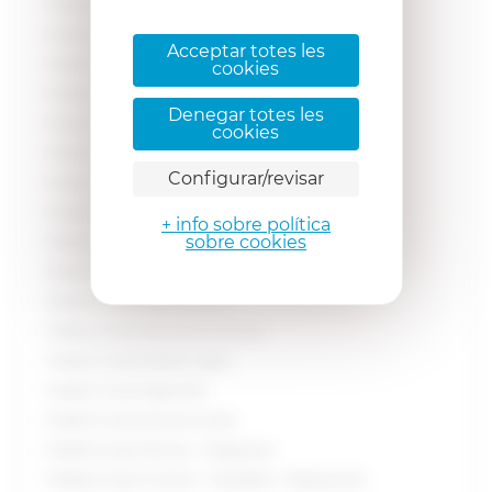
Treball a l’area Benestar / Imatge personal / Esport
Treball a l’area Ciències i tecnologia
Acceptar totes les
Treball a l’area Comercial
cookies
Treball a l’area Comunicació, màrqueting i publicitat
Denegar totes les
Treball a l’area Disseny, multimèdia i arts gràfiques
cookies
Treball a l’area Educació i formació
Configurar/revisar
Treball a l’area Indústria - Operaris
Treball a l’area Informàtica
+ info sobre política
sobre cookies
Treball a l’area Legal / Serveis Jurídics
Treball a l’area Logística - Magatzem - Transport
Treball a l’area Medi ambient
Treball a l’area Recursos Humans
Treball a l’area Sanitat i Salut
Treball a l’area Seguretat
Treball a l’area Serveis socials
Treball a l’area Tècnica - Enginyeria
Treball a l’area Turisme - Hostaleria - Restauració